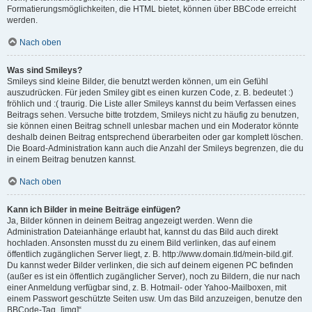
Formatierungsmöglichkeiten, die HTML bietet, können über BBCode erreicht
werden.
Nach oben
Was sind Smileys?
Smileys sind kleine Bilder, die benutzt werden können, um ein Gefühl
auszudrücken. Für jeden Smiley gibt es einen kurzen Code, z. B. bedeutet :)
fröhlich und :( traurig. Die Liste aller Smileys kannst du beim Verfassen eines
Beitrags sehen. Versuche bitte trotzdem, Smileys nicht zu häufig zu benutzen,
sie können einen Beitrag schnell unlesbar machen und ein Moderator könnte
deshalb deinen Beitrag entsprechend überarbeiten oder gar komplett löschen.
Die Board-Administration kann auch die Anzahl der Smileys begrenzen, die du
in einem Beitrag benutzen kannst.
Nach oben
Kann ich Bilder in meine Beiträge einfügen?
Ja, Bilder können in deinem Beitrag angezeigt werden. Wenn die
Administration Dateianhänge erlaubt hat, kannst du das Bild auch direkt
hochladen. Ansonsten musst du zu einem Bild verlinken, das auf einem
öffentlich zugänglichen Server liegt, z. B. http://www.domain.tld/mein-bild.gif.
Du kannst weder Bilder verlinken, die sich auf deinem eigenen PC befinden
(außer es ist ein öffentlich zugänglicher Server), noch zu Bildern, die nur nach
einer Anmeldung verfügbar sind, z. B. Hotmail- oder Yahoo-Mailboxen, mit
einem Passwort geschützte Seiten usw. Um das Bild anzuzeigen, benutze den
BBCode-Tag „[img]“.