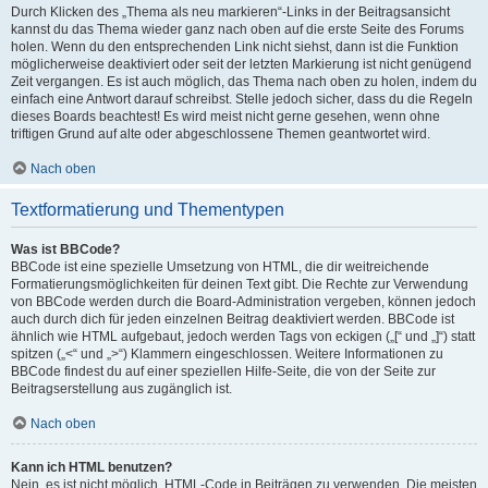
Durch Klicken des „Thema als neu markieren“-Links in der Beitragsansicht
kannst du das Thema wieder ganz nach oben auf die erste Seite des Forums
holen. Wenn du den entsprechenden Link nicht siehst, dann ist die Funktion
möglicherweise deaktiviert oder seit der letzten Markierung ist nicht genügend
Zeit vergangen. Es ist auch möglich, das Thema nach oben zu holen, indem du
einfach eine Antwort darauf schreibst. Stelle jedoch sicher, dass du die Regeln
dieses Boards beachtest! Es wird meist nicht gerne gesehen, wenn ohne
triftigen Grund auf alte oder abgeschlossene Themen geantwortet wird.
Nach oben
Textformatierung und Thementypen
Was ist BBCode?
BBCode ist eine spezielle Umsetzung von HTML, die dir weitreichende
Formatierungsmöglichkeiten für deinen Text gibt. Die Rechte zur Verwendung
von BBCode werden durch die Board-Administration vergeben, können jedoch
auch durch dich für jeden einzelnen Beitrag deaktiviert werden. BBCode ist
ähnlich wie HTML aufgebaut, jedoch werden Tags von eckigen („[“ und „]“) statt
spitzen („<“ und „>“) Klammern eingeschlossen. Weitere Informationen zu
BBCode findest du auf einer speziellen Hilfe-Seite, die von der Seite zur
Beitragserstellung aus zugänglich ist.
Nach oben
Kann ich HTML benutzen?
Nein, es ist nicht möglich, HTML-Code in Beiträgen zu verwenden. Die meisten