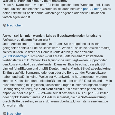
Warum ist Funktion x oder y nicht enthalten?
Diese Software wurde von phpBB Limited geschrieben. Wenn du denkst, dass
eine Funktion implementiert werden sollte, dann besuche
phpBB Ideas
, wo du
deine Stimme für bestehende Vorschläge abgeben oder neue Funktionen
vorschlagen kannst.
Nach oben
An wen soll ich mich wenden, falls es Beschwerden oder juristische
Anfragen zu diesem Forum gibt?
Jeder Administrator, der auf der „Das Team“-Seite aufgeführt ist, ist ein
geeigneter Kontakt für deine Beschwerde. Wenn du so keine Antwort erhältst,
solltest du den Besitzer der Domain kontaktieren (führe dazu eine
„WHOIS“-Abfrage
durch) oder — falls diese Seite bei einem kostenlosen
Webhoster wie z. B. Yahoo!, free.fr, funpic.de usw. liegt — den Support oder
den Abuse-Kontakt des betreffenden Dienstes. Bitte beachte, dass phpBB
Limited (phpBB.com) und phpBB Deutschland e. V. (phpBB.de)
absolut keinen
Einfluss
auf die Benutzung oder den oder die Benutzer der Forensoftware
haben und dafür in keiner Weise zur Verantwortung herangezogen werden
können. Kontaktiere daher nie phpBB Limited oder phpBB Deutschland e. V. in
Zusammenhang mit jeglichen juristischen Fragen (Unterlassungserklärungen,
Haftungsfragen usw.), die
sich nicht direkt
auf die Websiten phpbb.com,
phpbb.de oder die phpBB-Software selbst beziehen. Falls du phpBB Limited
oder phpBB Deutschland e. V. E-Mails schreibst, die die
Softwarenutzung
durch Dritte
betreffen, so wirst du, wenn überhaupt, höchstens eine knappe
Antwort erhalten.
Nach oben