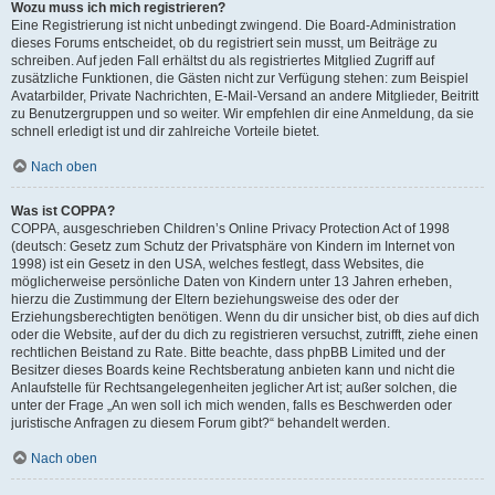
Wozu muss ich mich registrieren?
Eine Registrierung ist nicht unbedingt zwingend. Die Board-Administration
dieses Forums entscheidet, ob du registriert sein musst, um Beiträge zu
schreiben. Auf jeden Fall erhältst du als registriertes Mitglied Zugriff auf
zusätzliche Funktionen, die Gästen nicht zur Verfügung stehen: zum Beispiel
Avatarbilder, Private Nachrichten, E-Mail-Versand an andere Mitglieder, Beitritt
zu Benutzergruppen und so weiter. Wir empfehlen dir eine Anmeldung, da sie
schnell erledigt ist und dir zahlreiche Vorteile bietet.
Nach oben
Was ist COPPA?
COPPA, ausgeschrieben Children’s Online Privacy Protection Act of 1998
(deutsch: Gesetz zum Schutz der Privatsphäre von Kindern im Internet von
1998) ist ein Gesetz in den USA, welches festlegt, dass Websites, die
möglicherweise persönliche Daten von Kindern unter 13 Jahren erheben,
hierzu die Zustimmung der Eltern beziehungsweise des oder der
Erziehungsberechtigten benötigen. Wenn du dir unsicher bist, ob dies auf dich
oder die Website, auf der du dich zu registrieren versuchst, zutrifft, ziehe einen
rechtlichen Beistand zu Rate. Bitte beachte, dass phpBB Limited und der
Besitzer dieses Boards keine Rechtsberatung anbieten kann und nicht die
Anlaufstelle für Rechtsangelegenheiten jeglicher Art ist; außer solchen, die
unter der Frage „An wen soll ich mich wenden, falls es Beschwerden oder
juristische Anfragen zu diesem Forum gibt?“ behandelt werden.
Nach oben