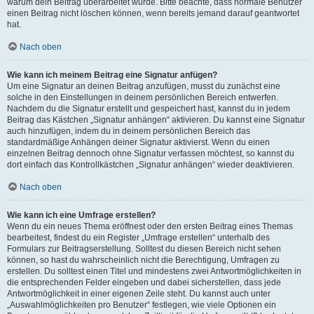
warum dein Beitrag überarbeitet wurde. Bitte beachte, dass normale Benutzer
einen Beitrag nicht löschen können, wenn bereits jemand darauf geantwortet
hat.
Nach oben
Wie kann ich meinem Beitrag eine Signatur anfügen?
Um eine Signatur an deinen Beitrag anzufügen, musst du zunächst eine
solche in den Einstellungen in deinem persönlichen Bereich entwerfen.
Nachdem du die Signatur erstellt und gespeichert hast, kannst du in jedem
Beitrag das Kästchen „Signatur anhängen“ aktivieren. Du kannst eine Signatur
auch hinzufügen, indem du in deinem persönlichen Bereich das
standardmäßige Anhängen deiner Signatur aktivierst. Wenn du einen
einzelnen Beitrag dennoch ohne Signatur verfassen möchtest, so kannst du
dort einfach das Kontrollkästchen „Signatur anhängen“ wieder deaktivieren.
Nach oben
Wie kann ich eine Umfrage erstellen?
Wenn du ein neues Thema eröffnest oder den ersten Beitrag eines Themas
bearbeitest, findest du ein Register „Umfrage erstellen“ unterhalb des
Formulars zur Beitragserstellung. Solltest du diesen Bereich nicht sehen
können, so hast du wahrscheinlich nicht die Berechtigung, Umfragen zu
erstellen. Du solltest einen Titel und mindestens zwei Antwortmöglichkeiten in
die entsprechenden Felder eingeben und dabei sicherstellen, dass jede
Antwortmöglichkeit in einer eigenen Zeile steht. Du kannst auch unter
„Auswahlmöglichkeiten pro Benutzer“ festlegen, wie viele Optionen ein