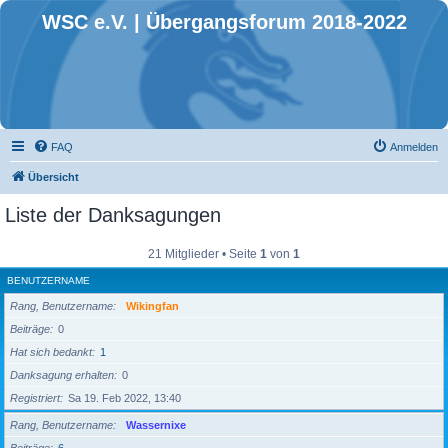
WSC e.V. | Übergangsforum 2018-2022
FAQ
Anmelden
Übersicht
Liste der Danksagungen
21 Mitglieder • Seite
1
von
1
BENUTZERNAME
Rang, Benutzername
Wikingfan
Beiträge
0
Hat sich bedankt
1
Danksagung erhalten
0
Registriert
Sa 19. Feb 2022, 13:40
Rang, Benutzername
Wassernixe