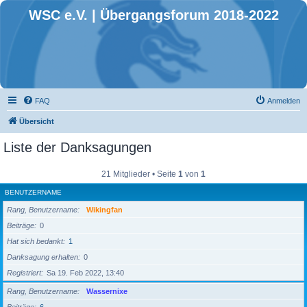
WSC e.V. | Übergangsforum 2018-2022
FAQ
Anmelden
Übersicht
Liste der Danksagungen
21 Mitglieder • Seite
1
von
1
BENUTZERNAME
Rang, Benutzername
Wikingfan
Beiträge
0
Hat sich bedankt
1
Danksagung erhalten
0
Registriert
Sa 19. Feb 2022, 13:40
Rang, Benutzername
Wassernixe