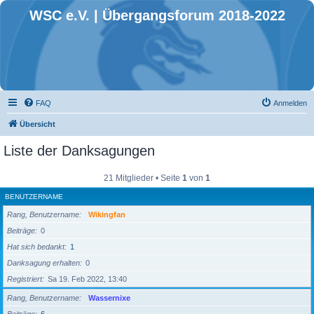
WSC e.V. | Übergangsforum 2018-2022
FAQ
Anmelden
Übersicht
Liste der Danksagungen
21 Mitglieder • Seite
1
von
1
BENUTZERNAME
Rang, Benutzername
Wikingfan
Beiträge
0
Hat sich bedankt
1
Danksagung erhalten
0
Registriert
Sa 19. Feb 2022, 13:40
Rang, Benutzername
Wassernixe