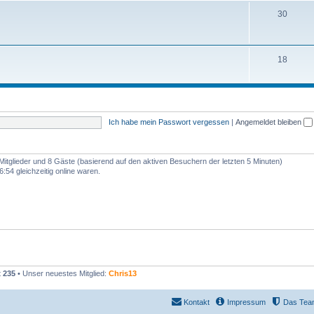
30
18
Ich habe mein Passwort vergessen
|
Angemeldet bleiben
 Mitglieder und 8 Gäste (basierend auf den aktiven Besuchern der letzten 5 Minuten)
:54 gleichzeitig online waren.
t
235
• Unser neuestes Mitglied:
Chris13
Kontakt
Impressum
Das Tea