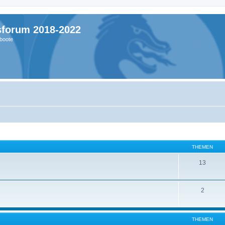
sforum 2018-2022
boote
THEMEN
13
2
THEMEN