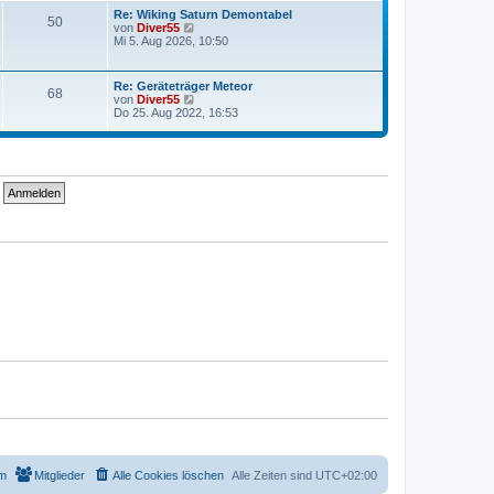
e
t
Re: Wiking Saturn Demontabel
50
r
r
N
von
Diver55
B
a
e
Mi 5. Aug 2026, 10:50
e
g
u
i
e
t
s
Re: Geräteträger Meteor
r
68
t
N
von
Diver55
a
e
e
Do 25. Aug 2022, 16:53
g
r
u
B
e
e
s
i
t
t
e
r
r
a
B
g
e
i
t
r
a
g
m
Mitglieder
Alle Cookies löschen
Alle Zeiten sind
UTC+02:00