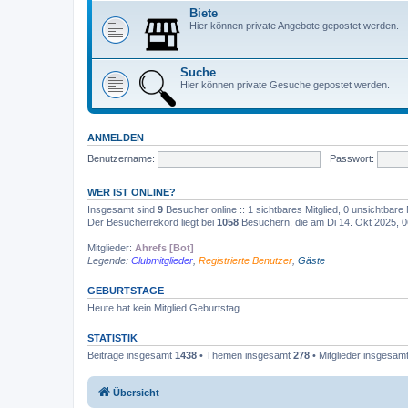
Biete
Hier können private Angebote gepostet werden.
Suche
Hier können private Gesuche gepostet werden.
ANMELDEN
Benutzername:
Passwort:
WER IST ONLINE?
Insgesamt sind
9
Besucher online :: 1 sichtbares Mitglied, 0 unsichtbare
Der Besucherrekord liegt bei
1058
Besuchern, die am Di 14. Okt 2025, 06
Mitglieder:
Ahrefs [Bot]
Legende:
Clubmitglieder
,
Registrierte Benutzer
,
Gäste
GEBURTSTAGE
Heute hat kein Mitglied Geburtstag
STATISTIK
Beiträge insgesamt
1438
• Themen insgesamt
278
• Mitglieder insgesam
Übersicht