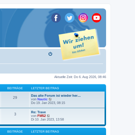
Aktuelle Zeit: Do 6. Aug 2026, 08:46
BEITRÄGE
LETZTER BEITRAG
Das alte Forum ist wieder her…
29
N
von
Nautic
e
Do 19. Jan 2023, 08:15
u
e
Re: Trave
s
3
N
von
FM52
t
e
Di 10. Jan 2023, 13:58
e
u
r
e
B
s
e
BEITRÄGE
LETZTER BEITRAG
t
i