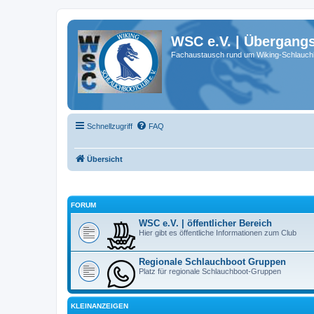
WSC e.V. | Übergang
Fachaustausch rund um Wiking-Schlauch
Schnellzugriff
FAQ
Übersicht
FORUM
WSC e.V. | öffentlicher Bereich
Hier gibt es öffentliche Informationen zum Club
Regionale Schlauchboot Gruppen
Platz für regionale Schlauchboot-Gruppen
KLEINANZEIGEN