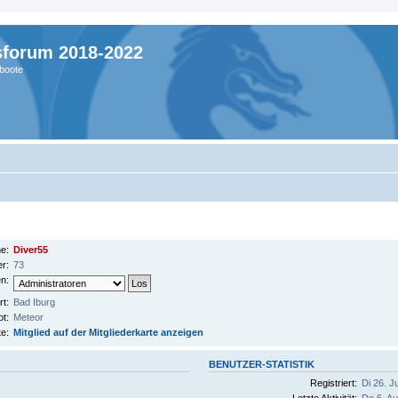
sforum 2018-2022
boote
e:
Diver55
er:
73
n:
t:
Bad Iburg
t:
Meteor
te:
Mitglied auf der Mitgliederkarte anzeigen
BENUTZER-STATISTIK
Registriert:
Di 26. J
Letzte Aktivität:
Do 6. Au