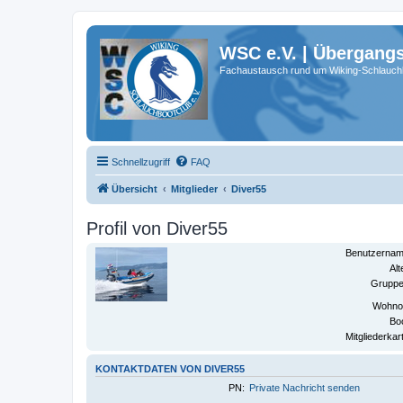
WSC e.V. | Übergang
Fachaustausch rund um Wiking-Schlauch
Schnellzugriff
FAQ
Übersicht
Mitglieder
Diver55
Profil von Diver55
Benutzernam
Alt
Gruppe
Wohnor
Boo
Mitgliederkar
KONTAKTDATEN VON DIVER55
PN:
Private Nachricht senden