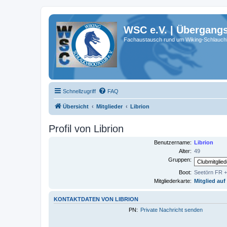
WSC e.V. | Übergang
Fachaustausch rund um Wiking-Schlauch
Schnellzugriff
FAQ
Übersicht
Mitglieder
Librion
Profil von Librion
Benutzername:
Librion
Alter:
49
Gruppen:
Boot:
Seetörn FR +
Mitgliederkarte:
Mitglied auf
KONTAKTDATEN VON LIBRION
PN:
Private Nachricht senden