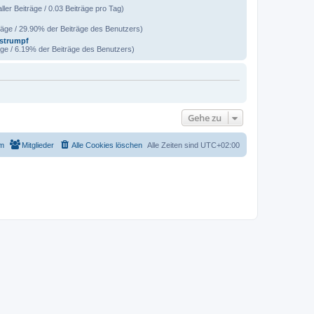
ller Beiträge / 0.03 Beiträge pro Tag)
räge / 29.90% der Beiträge des Benutzers)
strumpf
äge / 6.19% der Beiträge des Benutzers)
Gehe zu
m
Mitglieder
Alle Cookies löschen
Alle Zeiten sind
UTC+02:00