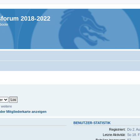
sforum 2018-2022
boote
 weitere
 der Mitgliederkarte anzeigen
BENUTZER-STATISTIK
Registriert:
Do 2. Au
Letzte Aktivität:
So 18. F
Beiträge insgesamt:
97