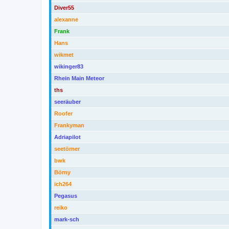
Diver55
alexanne
Frank
Hans
wikmet
wikinger83
Rhein Main Meteor
ths
seeräuber
Roofer
Frankyman
Adriapilot
seetörner
bwk
Börny
ich264
Pegasus
reiko
mark-sch