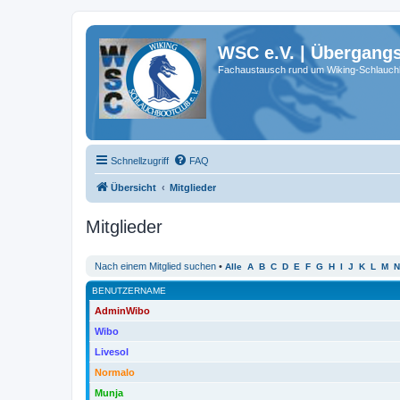
WSC e.V. | Übergang
Fachaustausch rund um Wiking-Schlauch
Schnellzugriff
FAQ
Übersicht
Mitglieder
Mitglieder
Nach einem Mitglied suchen
•
Alle
A
B
C
D
E
F
G
H
I
J
K
L
M
N
BENUTZERNAME
AdminWibo
Wibo
Livesol
Normalo
Munja