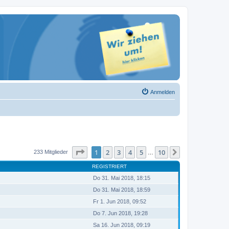
Anmelden
Seite
1
von
10
1
2
3
4
5
10
Nächste
233 Mitglieder
…
REGISTRIERT
Do 31. Mai 2018, 18:15
Do 31. Mai 2018, 18:59
Fr 1. Jun 2018, 09:52
Do 7. Jun 2018, 19:28
Sa 16. Jun 2018, 09:19