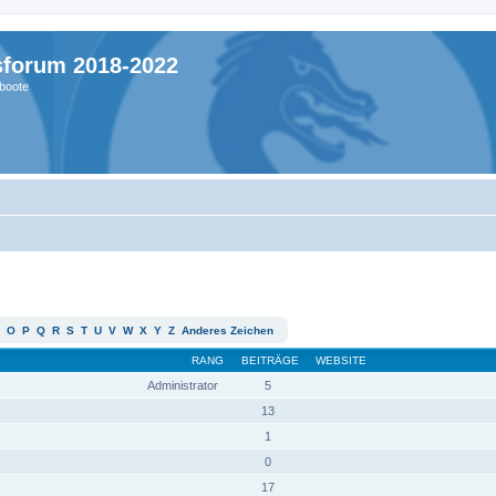
sforum 2018-2022
boote
O
P
Q
R
S
T
U
V
W
X
Y
Z
Anderes Zeichen
RANG
BEITRÄGE
WEBSITE
Administrator
5
13
1
0
17