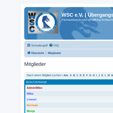
WSC e.V. | Übergang
Fachaustausch rund um Wiking-Schlauch
Schnellzugriff
FAQ
Übersicht
Mitglieder
Mitglieder
Nach einem Mitglied suchen
•
Alle
A
B
C
D
E
F
G
H
I
J
K
L
M
N
BENUTZERNAME
AdminWibo
Wibo
Livesol
Normalo
Munja