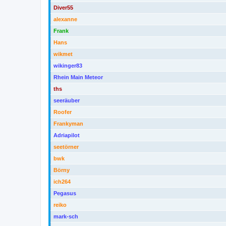
Diver55
alexanne
Frank
Hans
wikmet
wikinger83
Rhein Main Meteor
ths
seeräuber
Roofer
Frankyman
Adriapilot
seetörner
bwk
Börny
ich264
Pegasus
reiko
mark-sch