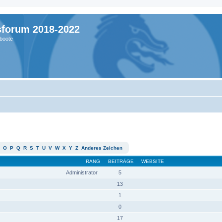
sforum 2018-2022
boote
O
P
Q
R
S
T
U
V
W
X
Y
Z
Anderes Zeichen
RANG
BEITRÄGE
WEBSITE
Administrator
5
13
1
0
17