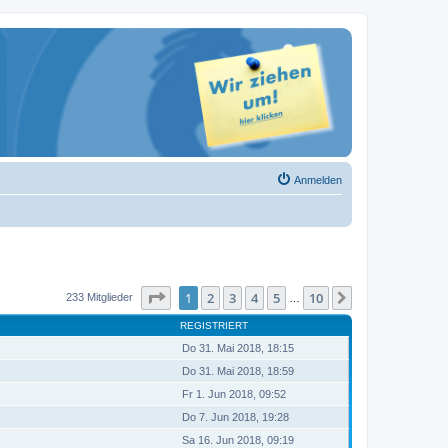
Anmelden
Seite
1
von
10
1
2
3
4
5
10
Nächste
233 Mitglieder
…
REGISTRIERT
Do 31. Mai 2018, 18:15
Do 31. Mai 2018, 18:59
Fr 1. Jun 2018, 09:52
Do 7. Jun 2018, 19:28
Sa 16. Jun 2018, 09:19