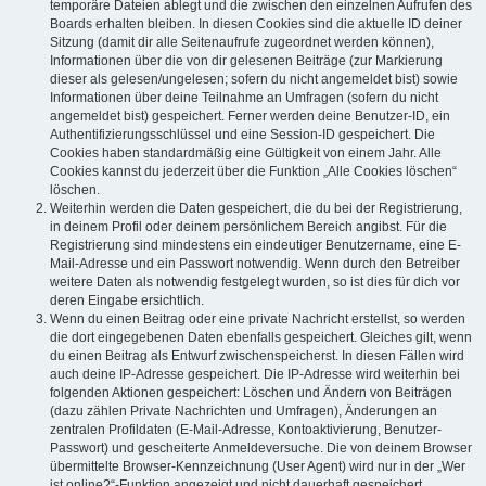
temporäre Dateien ablegt und die zwischen den einzelnen Aufrufen des
Boards erhalten bleiben. In diesen Cookies sind die aktuelle ID deiner
Sitzung (damit dir alle Seitenaufrufe zugeordnet werden können),
Informationen über die von dir gelesenen Beiträge (zur Markierung
dieser als gelesen/ungelesen; sofern du nicht angemeldet bist) sowie
Informationen über deine Teilnahme an Umfragen (sofern du nicht
angemeldet bist) gespeichert. Ferner werden deine Benutzer-ID, ein
Authentifizierungsschlüssel und eine Session-ID gespeichert. Die
Cookies haben standardmäßig eine Gültigkeit von einem Jahr. Alle
Cookies kannst du jederzeit über die Funktion „Alle Cookies löschen“
löschen.
Weiterhin werden die Daten gespeichert, die du bei der Registrierung,
in deinem Profil oder deinem persönlichem Bereich angibst. Für die
Registrierung sind mindestens ein eindeutiger Benutzername, eine E-
Mail-Adresse und ein Passwort notwendig. Wenn durch den Betreiber
weitere Daten als notwendig festgelegt wurden, so ist dies für dich vor
deren Eingabe ersichtlich.
Wenn du einen Beitrag oder eine private Nachricht erstellst, so werden
die dort eingegebenen Daten ebenfalls gespeichert. Gleiches gilt, wenn
du einen Beitrag als Entwurf zwischenspeicherst. In diesen Fällen wird
auch deine IP-Adresse gespeichert. Die IP-Adresse wird weiterhin bei
folgenden Aktionen gespeichert: Löschen und Ändern von Beiträgen
(dazu zählen Private Nachrichten und Umfragen), Änderungen an
zentralen Profildaten (E-Mail-Adresse, Kontoaktivierung, Benutzer-
Passwort) und gescheiterte Anmeldeversuche. Die von deinem Browser
übermittelte Browser-Kennzeichnung (User Agent) wird nur in der „Wer
ist online?“-Funktion angezeigt und nicht dauerhaft gespeichert.