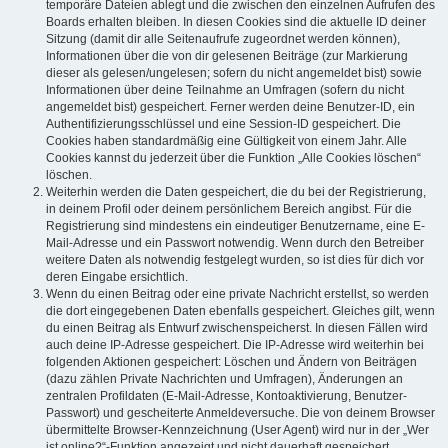
temporäre Dateien ablegt und die zwischen den einzelnen Aufrufen des
Boards erhalten bleiben. In diesen Cookies sind die aktuelle ID deiner
Sitzung (damit dir alle Seitenaufrufe zugeordnet werden können),
Informationen über die von dir gelesenen Beiträge (zur Markierung
dieser als gelesen/ungelesen; sofern du nicht angemeldet bist) sowie
Informationen über deine Teilnahme an Umfragen (sofern du nicht
angemeldet bist) gespeichert. Ferner werden deine Benutzer-ID, ein
Authentifizierungsschlüssel und eine Session-ID gespeichert. Die
Cookies haben standardmäßig eine Gültigkeit von einem Jahr. Alle
Cookies kannst du jederzeit über die Funktion „Alle Cookies löschen“
löschen.
Weiterhin werden die Daten gespeichert, die du bei der Registrierung,
in deinem Profil oder deinem persönlichem Bereich angibst. Für die
Registrierung sind mindestens ein eindeutiger Benutzername, eine E-
Mail-Adresse und ein Passwort notwendig. Wenn durch den Betreiber
weitere Daten als notwendig festgelegt wurden, so ist dies für dich vor
deren Eingabe ersichtlich.
Wenn du einen Beitrag oder eine private Nachricht erstellst, so werden
die dort eingegebenen Daten ebenfalls gespeichert. Gleiches gilt, wenn
du einen Beitrag als Entwurf zwischenspeicherst. In diesen Fällen wird
auch deine IP-Adresse gespeichert. Die IP-Adresse wird weiterhin bei
folgenden Aktionen gespeichert: Löschen und Ändern von Beiträgen
(dazu zählen Private Nachrichten und Umfragen), Änderungen an
zentralen Profildaten (E-Mail-Adresse, Kontoaktivierung, Benutzer-
Passwort) und gescheiterte Anmeldeversuche. Die von deinem Browser
übermittelte Browser-Kennzeichnung (User Agent) wird nur in der „Wer
ist online?“-Funktion angezeigt und nicht dauerhaft gespeichert.