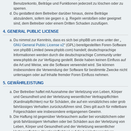
Benutzerkonto, Beiträge und Funktionen jederzeit zu löschen oder zu
sperren.
Du gestattest dem Betreiber darüber hinaus, deine Beiträge
abzuändern, sofern sie gegen o. g. Regeln verstoßen oder geeignet
sind, dem Betreiber oder einem Dritten Schaden zuzufügen.
4. GENERAL PUBLIC LICENSE
Du nimmst zur Kenntnis, dass es sich bei phpBB um eine unter der „
GNU General Public License v2
“ (GPL) bereitgestellten Foren-Software
von phpBB Limited (www.phpbb.com) handelt; deutschsprachige
Informationen werden durch die deutschsprachige Community unter
www.phpbb.de zur Verfügung gestellt. Beide haben keinen Einfluss auf
die Art und Weise, wie die Software verwendet wird. Sie können
insbesondere die Verwendung der Software für bestimmte Zwecke nicht
untersagen oder auf Inhalte fremder Foren Einfluss nehmen.
5. GEWÄHRLEISTUNG
Der Betreiber haftet mit Ausnahme der Verletzung von Leben, Körper
und Gesundheit und der Verletzung wesentlicher Vertragspflichten
(Kardinalpflichten) nur für Schäden, die auf ein vorsätzliches oder grob
fahrlässiges Verhalten zurückzuführen sind. Dies gilt auch für mittelbare
Folgeschäden wie insbesondere entgangenen Gewinn.
Die Haftung ist gegenüber Verbrauchern außer bei vorsätzlichem oder
grob fahrlässigem Verhalten oder bei Schäden aus der Verletzung von
Leben, Körper und Gesundheit und der Verletzung wesentlicher