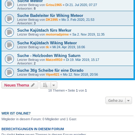
Suche Meteor
Letzter Beitrag von
Grisu1965
«
Di 21. Jul 2020, 07:27
Antworten:
8
Suche Badeleiter für Wiking Meteor
Letzter Beitrag von
DK1995
«
Mo 3. Feb 2020, 21:53
Antworten:
3
Suche Kajütdach fürs Merkur
Letzter Beitrag von
motorradpirne
«
Sa 2. Nov 2019, 11:35
Suche Kajütdach Wiking Meteor
Letzter Beitrag von
tk
«
Mi 24. Apr 2019, 16:06
Suche - Holzboden Wiking Saturn
Letzter Beitrag von
Matze0910
«
Di 19. Mär 2019, 15:17
Antworten:
2
Suche 3tlg Scheibe für eine Dorado
Letzter Beitrag von
Viper821
«
Mo 12. Nov 2018, 20:56
Neues Thema
18 Themen • Seite
1
von
1
Gehe zu
WER IST ONLINE?
Mitglieder in diesem Forum: 0 Mitglieder und 1 Gast
BERECHTIGUNGEN IN DIESEM FORUM
Du darfst
keine
neuen Themen in diesem Forum erstellen.