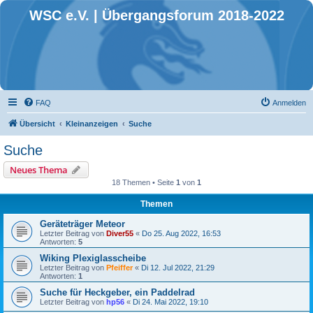
WSC e.V. | Übergangsforum 2018-2022
FAQ
Anmelden
Übersicht
Kleinanzeigen
Suche
Suche
Neues Thema
18 Themen • Seite
1
von
1
Themen
Geräteträger Meteor
Letzter Beitrag von
Diver55
«
Do 25. Aug 2022, 16:53
Antworten:
5
Wiking Plexiglasscheibe
Letzter Beitrag von
Pfeiffer
«
Di 12. Jul 2022, 21:29
Antworten:
1
Suche für Heckgeber, ein Paddelrad
Letzter Beitrag von
hp56
«
Di 24. Mai 2022, 19:10