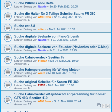
Suche WIKING ahoi Hefte
Letzter Beitrag von
Nautic
«
So 20. Feb 2022, 20:05
Suche die Halter für 3-Teilige Scheibe Saturn FR 380
Letzter Beitrag von
AMGSven
«
So 15. Aug 2021, 03:25
Antworten:
4
Suche cat 3.8
Letzter Beitrag von
cdietz
«
Mo 5. Jul 2021, 13:33
Suche digitale Seekarte von Fano-Sibenik
Letzter Beitrag von
Nautic
«
Fr 11. Jun 2021, 12:29
Suche digitale Seekarte von Ecuador (Navionics oder C-Map)
Letzter Beitrag von
Nautic
«
Fr 11. Jun 2021, 12:25
Suche Cabrioverdeck Seetörn Fr
Letzter Beitrag von
Florian
«
Mo 24. Mai 2021, 19:09
Antworten:
7
Suche Hafenpersenning für Wiking Meteor
Letzter Beitrag von
wiero
«
Mi 10. Mär 2021, 19:10
Antworten:
2
Suche original Scheibe für Saturn FR 380
Letzter Beitrag von
FM52
«
Mi 6. Jan 2021, 10:08
Antworten:
6
Suche Cabrioverdeck/Kajütdach/Fahrpersenning für Komet
GTS 410/ Seetörn 410
Letzter Beitrag von
AMGSven
«
So 1. Nov 2020, 23:44
Antworten:
12
1
2