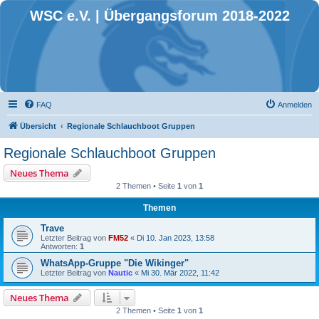
WSC e.V. | Übergangsforum 2018-2022
FAQ
Anmelden
Übersicht
Regionale Schlauchboot Gruppen
Regionale Schlauchboot Gruppen
Neues Thema
2 Themen • Seite
1
von
1
Themen
Trave
Letzter Beitrag von
FM52
«
Di 10. Jan 2023, 13:58
Antworten:
1
WhatsApp-Gruppe "Die Wikinger"
Letzter Beitrag von
Nautic
«
Mi 30. Mär 2022, 11:42
Neues Thema
2 Themen • Seite
1
von
1