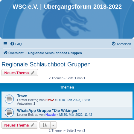
WSC e.V. | Übergangsforum 2018-2022
FAQ
Anmelden
Übersicht
Regionale Schlauchboot Gruppen
Regionale Schlauchboot Gruppen
Neues Thema
2 Themen • Seite
1
von
1
Themen
Trave
Letzter Beitrag von
FM52
«
Di 10. Jan 2023, 13:58
Antworten:
1
WhatsApp-Gruppe "Die Wikinger"
Letzter Beitrag von
Nautic
«
Mi 30. Mär 2022, 11:42
Neues Thema
2 Themen • Seite
1
von
1