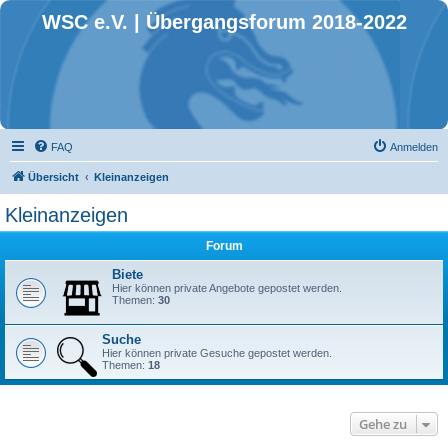
WSC e.V. | Übergangsforum 2018-2022
FAQ
Anmelden
Übersicht
Kleinanzeigen
Kleinanzeigen
Forum
Biete
Hier können private Angebote gepostet werden.
Themen:
30
Suche
Hier können private Gesuche gepostet werden.
Themen:
18
Gehe zu