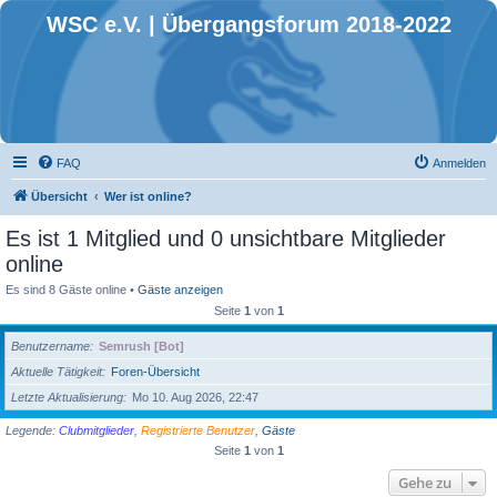
WSC e.V. | Übergangsforum 2018-2022
FAQ
Anmelden
Übersicht
Wer ist online?
Es ist 1 Mitglied und 0 unsichtbare Mitglieder
online
Es sind 8 Gäste online •
Gäste anzeigen
Seite
1
von
1
Benutzername
Semrush [Bot]
Aktuelle Tätigkeit
Foren-Übersicht
Letzte Aktualisierung
Mo 10. Aug 2026, 22:47
Legende:
Clubmitglieder
,
Registrierte Benutzer
,
Gäste
Seite
1
von
1
Gehe zu