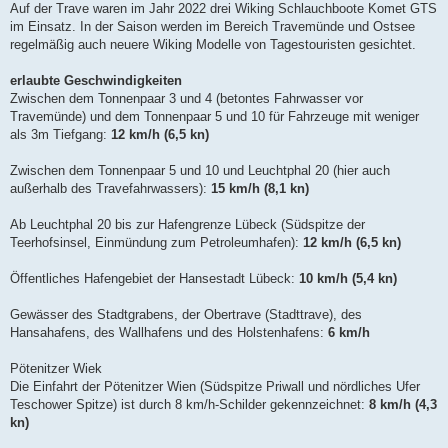
Auf der Trave waren im Jahr 2022 drei Wiking Schlauchboote Komet GTS
im Einsatz. In der Saison werden im Bereich Travemünde und Ostsee
regelmäßig auch neuere Wiking Modelle von Tagestouristen gesichtet.
erlaubte Geschwindigkeiten
Zwischen dem Tonnenpaar 3 und 4 (betontes Fahrwasser vor
Travemünde) und dem Tonnenpaar 5 und 10 für Fahrzeuge mit weniger
als 3m Tiefgang:
12 km/h (6,5 kn)
Zwischen dem Tonnenpaar 5 und 10 und Leuchtphal 20 (hier auch
außerhalb des Travefahrwassers):
15 km/h (8,1 kn)
Ab Leuchtphal 20 bis zur Hafengrenze Lübeck (Südspitze der
Teerhofsinsel, Einmündung zum Petroleumhafen):
12 km/h (6,5 kn)
Öffentliches Hafengebiet der Hansestadt Lübeck:
10 km/h (5,4 kn)
Gewässer des Stadtgrabens, der Obertrave (Stadttrave), des
Hansahafens, des Wallhafens und des Holstenhafens:
6 km/h
Pötenitzer Wiek
Die Einfahrt der Pötenitzer Wien (Südspitze Priwall und nördliches Ufer
Teschower Spitze) ist durch 8 km/h-Schilder gekennzeichnet:
8 km/h (4,3
kn)