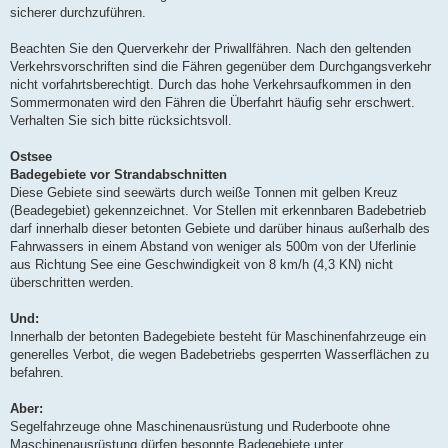
sicherer durchzuführen.
Beachten Sie den Querverkehr der Priwallfähren. Nach den geltenden
Verkehrsvorschriften sind die Fähren gegenüber dem Durchgangsverkehr
nicht vorfahrtsberechtigt. Durch das hohe Verkehrsaufkommen in den
Sommermonaten wird den Fähren die Überfahrt häufig sehr erschwert.
Verhalten Sie sich bitte rücksichtsvoll.
Ostsee
Badegebiete vor Strandabschnitten
Diese Gebiete sind seewärts durch weiße Tonnen mit gelben Kreuz
(Beadegebiet) gekennzeichnet. Vor Stellen mit erkennbaren Badebetrieb
darf innerhalb dieser betonten Gebiete und darüber hinaus außerhalb des
Fahrwassers in einem Abstand von weniger als 500m von der Uferlinie
aus Richtung See eine Geschwindigkeit von 8 km/h (4,3 KN) nicht
überschritten werden.
Und:
Innerhalb der betonten Badegebiete besteht für Maschinenfahrzeuge ein
generelles Verbot, die wegen Badebetriebs gesperrten Wasserflächen zu
befahren.
Aber:
Segelfahrzeuge ohne Maschinenausrüstung und Ruderboote ohne
Maschinenausrüstung dürfen besonnte Badegebiete unter