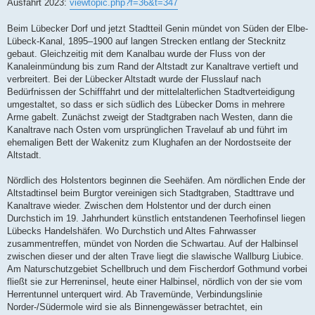
Ausfahrt 2023:
viewtopic.php?f=36&t=347
Beim Lübecker Dorf und jetzt Stadtteil Genin mündet von Süden der Elbe-
Lübeck-Kanal, 1895–1900 auf langen Strecken entlang der Stecknitz
gebaut. Gleichzeitig mit dem Kanalbau wurde der Fluss von der
Kanaleinmündung bis zum Rand der Altstadt zur Kanaltrave vertieft und
verbreitert. Bei der Lübecker Altstadt wurde der Flusslauf nach
Bedürfnissen der Schifffahrt und der mittelalterlichen Stadtverteidigung
umgestaltet, so dass er sich südlich des Lübecker Doms in mehrere
Arme gabelt. Zunächst zweigt der Stadtgraben nach Westen, dann die
Kanaltrave nach Osten vom ursprünglichen Travelauf ab und führt im
ehemaligen Bett der Wakenitz zum Klughafen an der Nordostseite der
Altstadt.
Nördlich des Holstentors beginnen die Seehäfen. Am nördlichen Ende der
Altstadtinsel beim Burgtor vereinigen sich Stadtgraben, Stadttrave und
Kanaltrave wieder. Zwischen dem Holstentor und der durch einen
Durchstich im 19. Jahrhundert künstlich entstandenen Teerhofinsel liegen
Lübecks Handelshäfen. Wo Durchstich und Altes Fahrwasser
zusammentreffen, mündet von Norden die Schwartau. Auf der Halbinsel
zwischen dieser und der alten Trave liegt die slawische Wallburg Liubice.
Am Naturschutzgebiet Schellbruch und dem Fischerdorf Gothmund vorbei
fließt sie zur Herreninsel, heute einer Halbinsel, nördlich von der sie vom
Herrentunnel unterquert wird. Ab Travemünde, Verbindungslinie
Norder-/Südermole wird sie als Binnengewässer betrachtet, ein