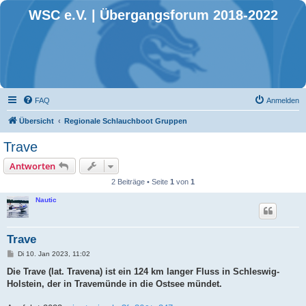
WSC e.V. | Übergangsforum 2018-2022
FAQ
Anmelden
Übersicht
Regionale Schlauchboot Gruppen
Trave
Antworten
2 Beiträge • Seite
1
von
1
Nautic
Trave
B
Di 10. Jan 2023, 11:02
e
i
Die Trave (lat. Travena) ist ein 124 km langer Fluss in Schleswig-
t
Holstein, der in Travemünde in die Ostsee mündet.
r
a
g