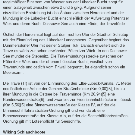
regelmäßiger Einstrom von Wasser aus der Lübecker Bucht sorgt für
einen Salzgehalt zwischen etwa 2 und 5 g/kg. Aufgrund seiner
eiszeitlichen Entstehung ist das Ästuar zwischen Herreninsel und der
Mündung in die Lübecker Bucht einschließlich der Aufweitung Pötenitzer
Wiek und deren Bucht Dassower See auch eine Förde, die Traveförde.
Östlich der Herreninsel liegt auf dem rechten Ufer der Stadtteil Schlutup
mit der Einmündung des Lübecker Landgrabens. Gegenüber beginnt das
Dummersdorfer Ufer mit seiner Stülper Huk. Danach erweitert sich die
Trave ostwärts zur schon erwähnten Pötenitzer Wiek. In den Dassower
See mündet die Stepenitz. Die Travemündungsstrecke zwischen der
Pötenitzer Wiek und der offenen Lübecker Bucht, westlich von
Travemünde und östlich vom Priwall begrenzt, ist eigentlich schon ein
Meeresarm.
Die Trave (Tr) ist von der Einmündung des Elbe-Lübeck-Kanals, 71 Meter
nordöstlich der Achse der Geniner Straßenbrücke (Km 0,00)[5], bis zu
ihrer Mündung in die Ostsee bei Travemünde (Km 26,94)[5] eine
Bundeswasserstraße[6], und zwar bis zur Eisenbahnhubbrücke in Lübeck
(Km 5,56)[5] eine Binnenwasserstraße der Klasse IV, auf der die
Binnenschifffahrtsstraßen-Ordnung gilt und von da ab eine
Binnenwasserstraße der Klasse VIb, auf der die Seeschifffahrtsstraßen-
Ordnung gilt mit Lotsenpflicht für Seeschiffe.
Wiking Schlauchboote