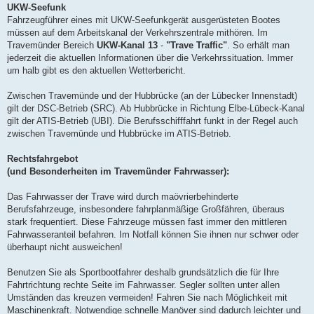
UKW-Seefunk
Fahrzeugführer eines mit UKW-Seefunkgerät ausgerüsteten Bootes
müssen auf dem Arbeitskanal der Verkehrszentrale mithören. Im
Travemünder Bereich
UKW-Kanal 13
-
"Trave Traffic"
. So erhält man
jederzeit die aktuellen Informationen über die Verkehrssituation. Immer
um halb gibt es den aktuellen Wetterbericht.
Zwischen Travemünde und der Hubbrücke (an der Lübecker Innenstadt)
gilt der DSC-Betrieb (SRC). Ab Hubbrücke in Richtung Elbe-Lübeck-Kanal
gilt der ATIS-Betrieb (UBI). Die Berufsschifffahrt funkt in der Regel auch
zwischen Travemünde und Hubbrücke im ATIS-Betrieb.
Rechtsfahrgebot
(und Besonderheiten im Travemünder Fahrwasser):
Das Fahrwasser der Trave wird durch maövrierbehinderte
Berufsfahrzeuge, insbesondere fahrplanmäßige Großfähren, überaus
stark frequentiert. Diese Fahrzeuge müssen fast immer den mittleren
Fahrwasseranteil befahren. Im Notfall können Sie ihnen nur schwer oder
überhaupt nicht ausweichen!
Benutzen Sie als Sportbootfahrer deshalb grundsätzlich die für Ihre
Fahrtrichtung rechte Seite im Fahrwasser. Segler sollten unter allen
Umständen das kreuzen vermeiden! Fahren Sie nach Möglichkeit mit
Maschinenkraft. Notwendige schnelle Manöver sind dadurch leichter und