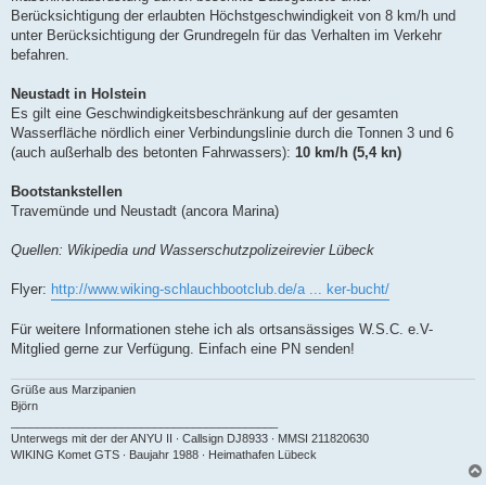
Berücksichtigung der erlaubten Höchstgeschwindigkeit von 8 km/h und
unter Berücksichtigung der Grundregeln für das Verhalten im Verkehr
befahren.
Neustadt in Holstein
Es gilt eine Geschwindigkeitsbeschränkung auf der gesamten
Wasserfläche nördlich einer Verbindungslinie durch die Tonnen 3 und 6
(auch außerhalb des betonten Fahrwassers):
10 km/h (5,4 kn)
Bootstankstellen
Travemünde und Neustadt (ancora Marina)
Quellen: Wikipedia und Wasserschutzpolizeirevier Lübeck
Flyer:
http://www.wiking-schlauchbootclub.de/a ... ker-bucht/
Für weitere Informationen stehe ich als ortsansässiges W.S.C. e.V-
Mitglied gerne zur Verfügung. Einfach eine PN senden!
Grüße aus Marzipanien
Björn
_________________________________________
Unterwegs mit der der ANYU II ∙ Callsign DJ8933 ∙ MMSI 211820630
WIKING Komet GTS ∙ Baujahr 1988 ∙ Heimathafen Lübeck