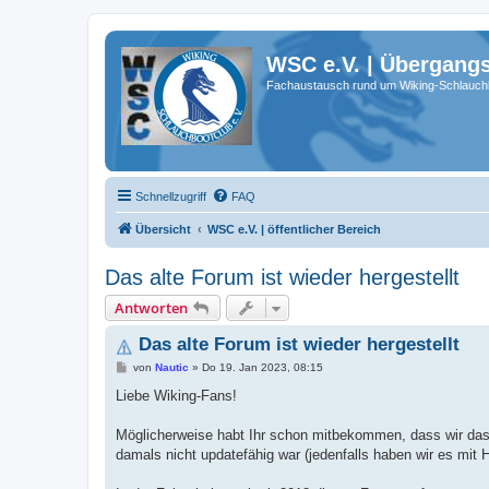
WSC e.V. | Übergang
Fachaustausch rund um Wiking-Schlauch
Schnellzugriff
FAQ
Übersicht
WSC e.V. | öffentlicher Bereich
Das alte Forum ist wieder hergestellt
Antworten
Das alte Forum ist wieder hergestellt
B
von
Nautic
»
Do 19. Jan 2023, 08:15
e
i
Liebe Wiking-Fans!
t
r
a
Möglicherweise habt Ihr schon mitbekommen, dass wir das 
g
damals nicht updatefähig war (jedenfalls haben wir es mit H