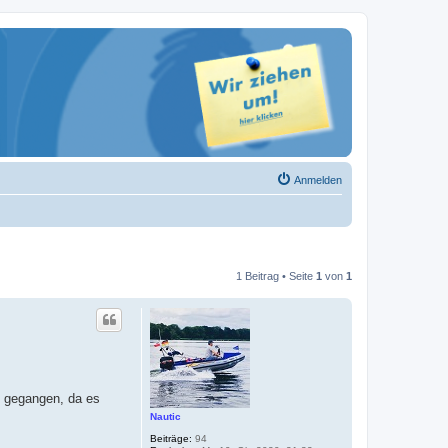
Anmelden
1 Beitrag • Seite
1
von
1
e gegangen, da es
Nautic
Beiträge:
94