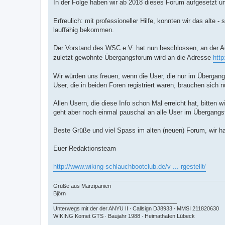
In der Folge haben wir ab 2018 dieses Forum aufgesetzt u
Erfreulich: mit professioneller Hilfe, konnten wir das alte
lauffähig bekommen.
Der Vorstand des WSC e.V. hat nun beschlossen, an der 
zuletzt gewohnte Übergangsforum wird an die Adresse
http
Wir würden uns freuen, wenn die User, die nur im Übergangs
User, die in beiden Foren registriert waren, brauchen sich
Allen Usern, die diese Info schon Mal erreicht hat, bitten
geht aber noch einmal pauschal an alle User im Übergangsf
Beste Grüße und viel Spass im alten (neuen) Forum, wir hab
Euer Redaktionsteam
http://www.wiking-schlauchbootclub.de/v ... rgestellt/
Grüße aus Marzipanien
Björn
_________________________________________
Unterwegs mit der der ANYU II ∙ Callsign DJ8933 ∙ MMSI 211820630
WIKING Komet GTS ∙ Baujahr 1988 ∙ Heimathafen Lübeck