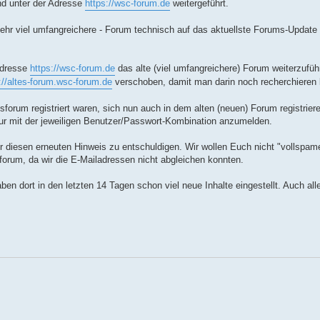
nd unter der Adresse
https://wsc-forum.de
weitergeführt.
 - sehr viel umfangreichere - Forum technisch auf das aktuellste Forums-Updat
Adresse
https://wsc-forum.de
das alte (viel umfangreichere) Forum weiterzufü
://altes-forum.wsc-forum.de
verschoben, damit man darin noch recherchieren
forum registriert waren, sich nun auch in dem alten (neuen) Forum registriere
 nur mit der jeweiligen Benutzer/Passwort-Kombination anzumelden.
 wir diesen erneuten Hinweis zu entschuldigen. Wir wollen Euch nicht "vollspam
orum, da wir die E-Mailadressen nicht abgleichen konnten.
en dort in den letzten 14 Tagen schon viel neue Inhalte eingestellt. Auch all