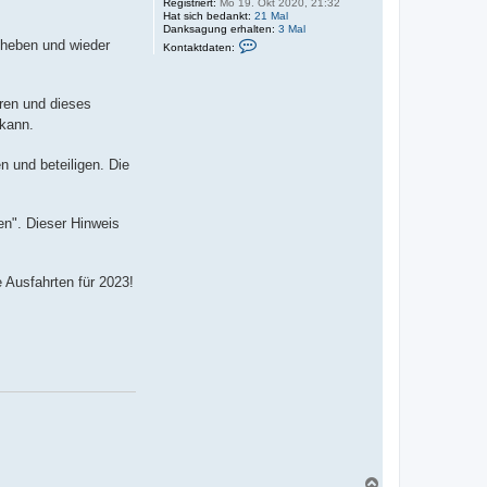
Registriert:
Mo 19. Okt 2020, 21:32
Hat sich bedankt:
21 Mal
Danksagung erhalten:
3 Mal
K
e heben und wieder
Kontaktdaten:
o
n
t
a
hren und dieses
k
t
 kann.
d
a
t
n und beteiligen. Die
e
n
v
o
en". Dieser Hinweis
n
N
a
u
t
e Ausfahrten für 2023!
i
c
N